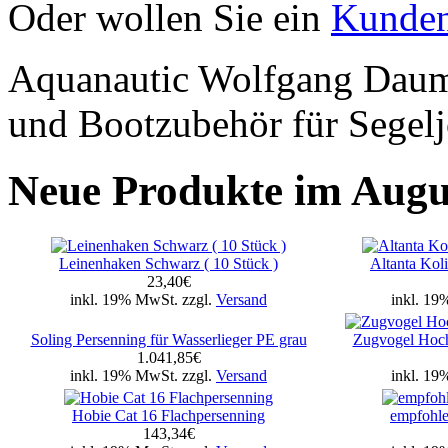
Oder wollen Sie ein
Kunde
Aquanautic Wolfgang Daum,
und Bootzubehör für Segeljo
Neue Produkte im Augu
Leinenhaken Schwarz ( 10 Stück )
Altanta Kol
23,40€
inkl. 19% MwSt. zzgl.
Versand
inkl. 19
Soling Persenning für Wasserlieger PE grau
Zugvogel Hoch
1.041,85€
inkl. 19% MwSt. zzgl.
Versand
inkl. 19
Hobie Cat 16 Flachpersenning
empfohle
143,34€